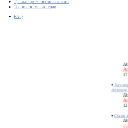
Травы: применение в магии
Теория по магии трав
МАГИЧ
FAQ
НАРОД
РАСТЕ
По
Ме
07
•
ТРАВ
По
An
17
•
Загово
лечение
По
An
12
•
Оживле
По
вэ
23