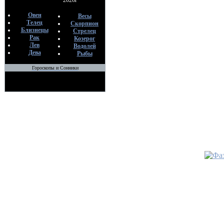
2026г
трав
Овен
Весы
По
Телец
Скорпион
H
Близнецы
Стрелец
05
Рак
Козерог
Лев
Водолей
•
МАГИ
Дева
Рыбы
НАЗВА
Гороскопы и Сонники
По
H
03
•