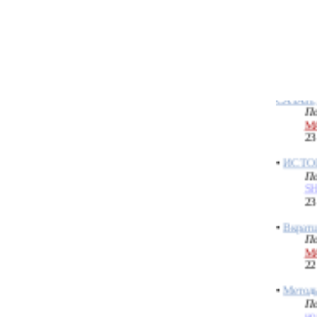
М
25
•
АД, А
АШМОД
САТАН
По
М
23
•
ИСТО
По
S
23
•
Вкратц
По
М
22
•
Методы
По
но
18