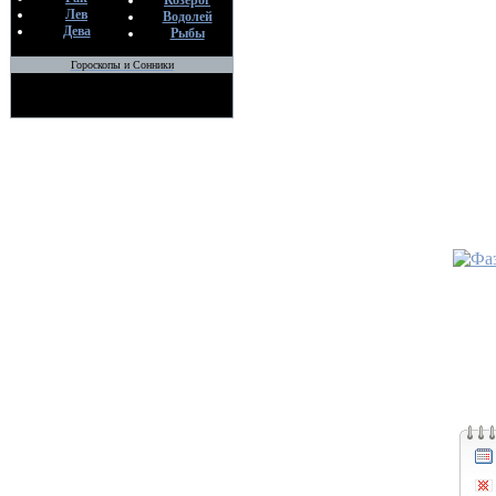
Козерог
Лев
Водолей
С
Дева
Рыбы
29
Гороскопы и Сонники
•