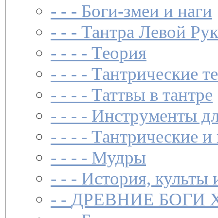
- - -
Боги-змеи и наги
- - -
Тантра Левой Ру
- - - -
Теория
- - - -
Тантрические т
- - - -
Таттвы в тантре
- - - -
Инструменты дл
- - - -
Тантрические и
- - - -
Мудры
- - -
История, культы 
- -
ДРЕВНИЕ БОГИ 