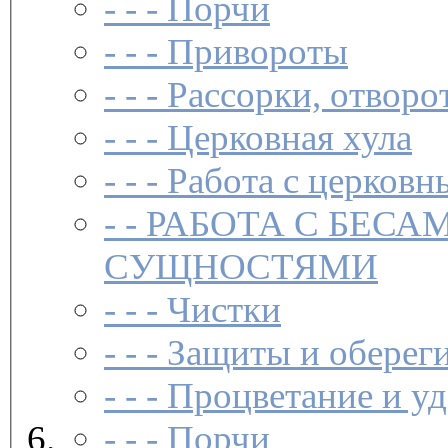
- - -
Порчи
- - -
Привороты
- - -
Рассорки, отворо
- - -
Церковная хула
- - -
Работа с церковн
- -
РАБОТА С БЕСА
СУЩНОСТЯМИ
- - -
Чистки­
- - -
Защиты и обереги
- - -
Процветание и уд
- - -
Порчи