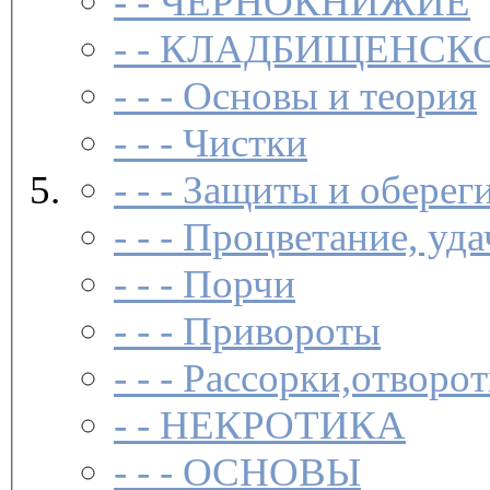
- -
ЧЕРНОКНИЖИЕ
- -
КЛАДБИЩЕНСКО
- - -
Основы и теория
- - -
Чистки­
- - -
Защиты и обереги
- - -
Процветание, удач
- - -
Порчи­
- - -
Привороты­
- - -
Рассорки,отворот
- -
НЕКРОТИКА
- - -
ОСНОВЫ