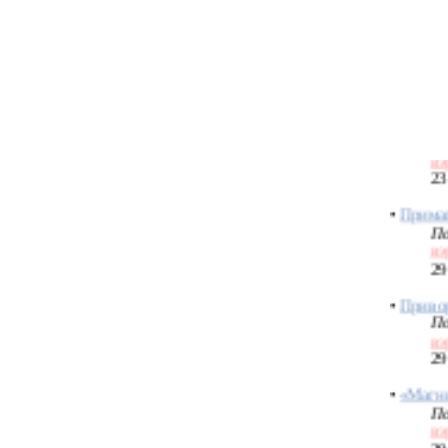
вэ
23
•
Свести
(Deva)
По
вэ
23
•
Примаг
По
вэ
29
•
Привор
По
вэ
29
•
«Магн
По
вэ
29