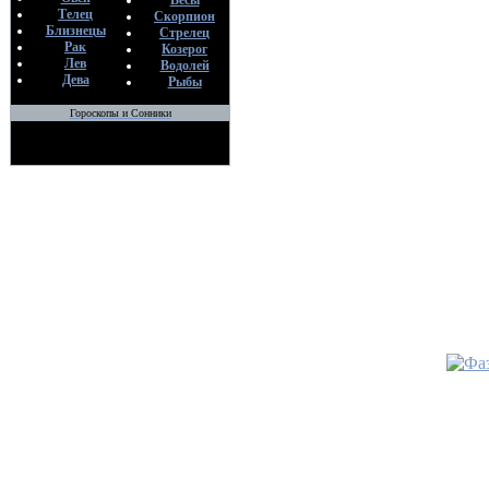
Весы
По
Телец
Скорпион
вэ
Близнецы
Стрелец
29
Рак
Козерог
Лев
Водолей
•
Дева
Рыбы
Гороскопы и Сонники