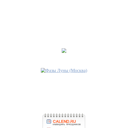
Последнее сообщение
вэрвиндла
31 май 2017, 14:42
•
Эффективный приворот на
локон девушки.
Последнее сообщение
вэрвиндла
31 май 2017, 14:25
•