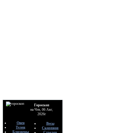
Гороскоп
на Чтв, 06 Авг,
2026г
Овен
Весы
Телец
Скорпион
Близнецы
Стрелец