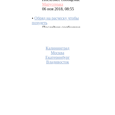
06 ноя 2018, 08:55
•
Обряд на расческу чтобы
похудеть
Последнее сообщение
Шангри-Ла
28 фев 2018, 17:43
•
Избавиться от негатива с
помощью расчески.
Последнее сообщение
Калининград
вэрвиндла
Москва
06 ноя 2017, 09:37
Екатеринбург
Владивосток
•
На расческу, на похудение.
Последнее сообщение
вэрвиндла
28 июн 2017, 10:48
•
На красоту волос.
Последнее сообщение
вэрвиндла
31 май 2017, 14:55
•
Заговор на любовь.