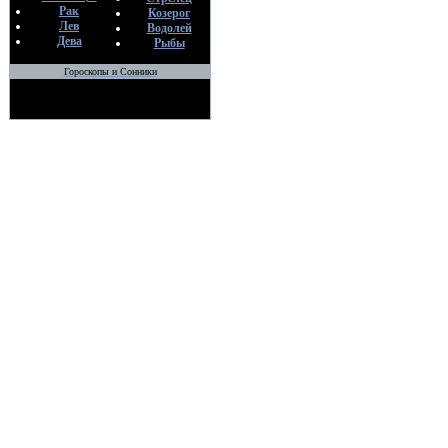
Рак
Козерог
Лев
Водолей
Дева
Рыбы
Гороскопы и Сонники