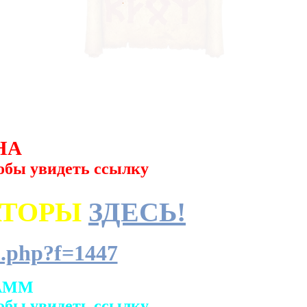
НА
обы увидеть ссылку
АТОРЫ
ЗДЕСЬ!
.php?f=1447
АММ
обы увидеть ссылку