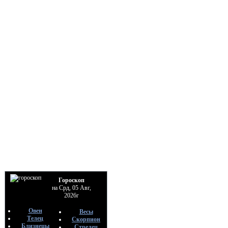
Гороскоп
на Срд, 05 Авг,
2026г
Овен
Весы
Телец
Скорпион
Близнецы
Стрелец