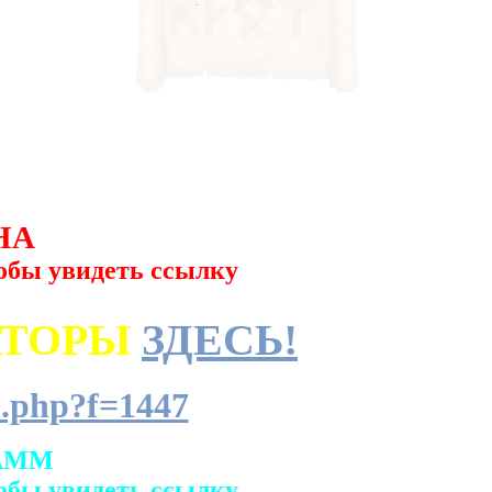
НА
обы увидеть ссылку
АТОРЫ
ЗДЕСЬ!
.php?f=1447
АММ
обы увидеть ссылку