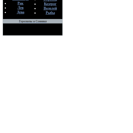
Рак
Козерог
Лев
Водолей
Дева
Рыбы
Гороскопы и Сонники