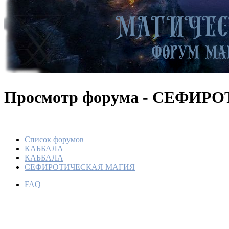
Просмотр форума - СЕФИ
Список форумов
КАББАЛА
КАББАЛА
СЕФИРОТИЧЕСКАЯ МАГИЯ
FAQ
Планеты
По
М