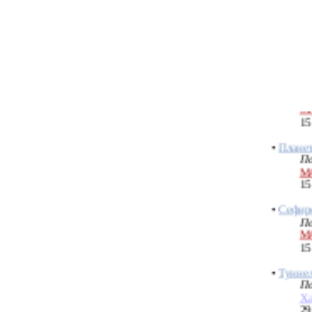
16
•
Древо 
отражен
мирозда
По
М
15
•
Планет
По
М
15
•
Сефиро
По
М
15
•
Туннел
По
Ха
29
•
Тантиф