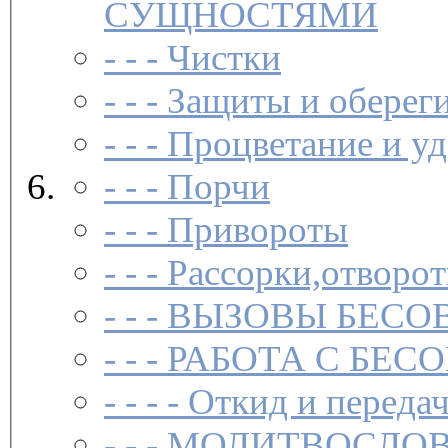
СУЩНОСТЯМИ
- - -
Чистки­
- - -
Защиты и обереги
- - -
Процветание и уд
- - -
Порчи
- - -
Привороты
- - -
Рассорки,отворот
- - -
ВЫЗОВЫ БЕСОВ
- - -
РАБОТА С БЕ
- - - -
Откид и передач
- - -
МОЛИТВОСЛО