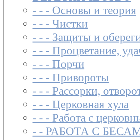
- - -
Основы и теория
- - -
Чистки­
- - -
Защиты и обереги
- - -
Процветание, уда
- - -
Порчи
- - -
Привороты
- - -
Рассорки, отворо
- - -
Церковная хула
- - -
Работа с церковн
- -
РАБОТА С БЕСА