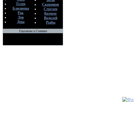
Весы
Телец
Скорпион
Сефирот
Близнецы
Стрелец
По
Рак
Козерог
М
Лев
Водолей
21
Дева
Рыбы
Гороскопы и Сонники
•