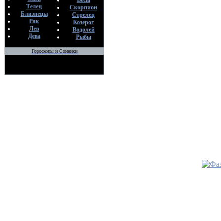
Весы
Телец
Скорпион
•
Чакрав
Близнецы
Стрелец
жизни
Рак
Козерог
По
Лев
Водолей
Ев
Дева
Рыбы
25
Гороскопы и Сонники
•
Как вл
поврежд
здоровь
По
Ев
24
•