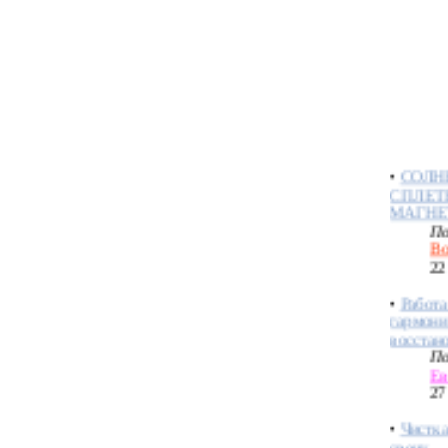
ПОРОЖ
ВИБРА
ОПРЕД
По
Ме
28
•
СОЛН
СПЛЕТ
МАГНЕ
По
Bo
22
•
Работа
гармони
восстан
По
Ев
27
•
Чистка
свечу
По
Ев