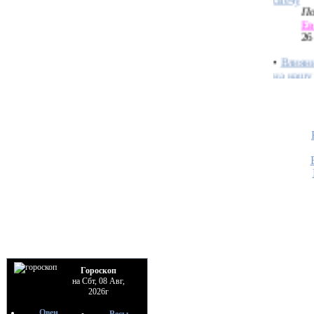
26
•
Влиян
на нашу
По
Ев
25
•
Тайна 
По
Ев
25
•
Ключев
каждой 
По
Ев
25
•
Быстр
восстан
Гороскоп
По
на Сбт, 08 Авг,
Ев
2026г
25
Овен