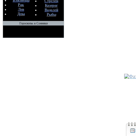
Сущим
Близнецы
Стрелец
Рак
Козерог
По
Лев
Водолей
Во
Дева
Рыбы
19
Гороскопы и Сонники
•
Уровни
Всевышн
По
Во
19
•