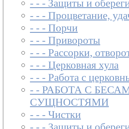
- - -
Защиты и обереги
- - -
Процветание, уда
- - -
Порчи
- - -
Привороты
- - -
Рассорки, отворо
- - -
Церковная хула
- - -
Работа с церковн
- -
РАБОТА С БЕСА
СУЩНОСТЯМИ
- - -
Чистки­
- - -
Защиты и обереги