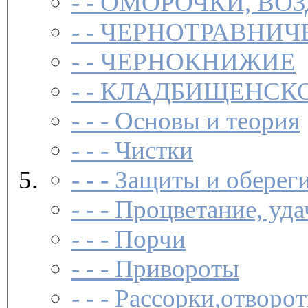
- -
ОМОРОЧКИ, ВО
- -
ЧЕРНОТРАВНИЧ
- -
ЧЕРНОКНИЖИЕ
- -
КЛАДБИЩЕНСКО
- - -
Основы и теория
- - -
Чистки­
- - -
Защиты и обереги
- - -
Процветание, удач
- - -
Порчи­
- - -
Привороты­
- - -
Рассорки,отворот