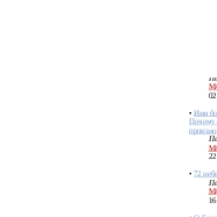
По
М
01
•
72 бож
Шемхам
По
М
02
•
Имя бо
Почему 
произно
По
М
22
•
72 неб
По
М
16
•
О Бога
душах Н