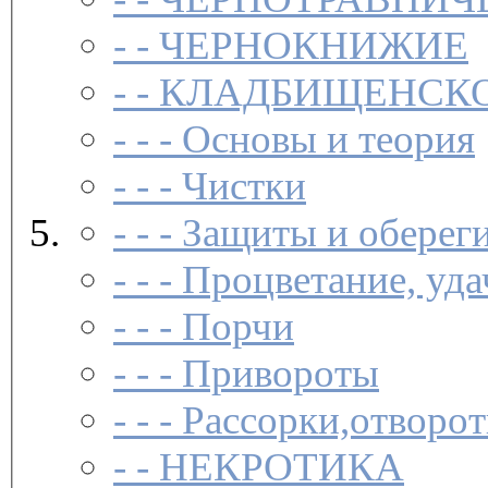
- -
ЧЕРНОКНИЖИЕ
- -
КЛАДБИЩЕНСКО
- - -
Основы и теория
- - -
Чистки­
- - -
Защиты и обереги
- - -
Процветание, удач
- - -
Порчи­
- - -
Привороты­
- - -
Рассорки,отворот
- -
НЕКРОТИКА