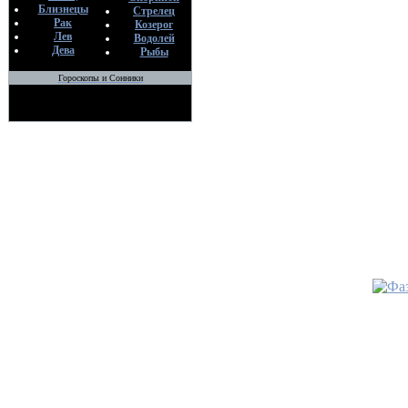
Близнецы
Стрелец
Рак
Козерог
Лев
Водолей
Дева
Рыбы
Гороскопы и Сонники