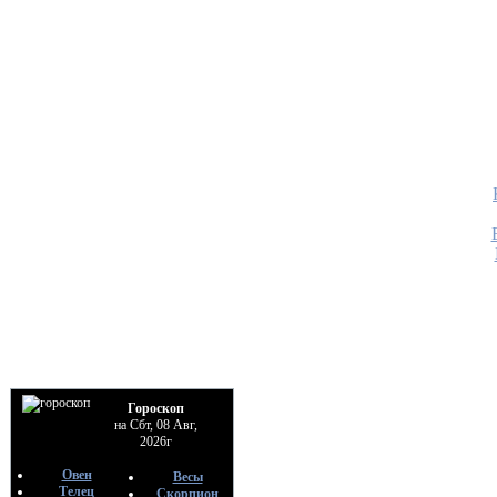
Гороскоп
на Сбт, 08 Авг,
2026г
Овен
Весы
Телец
Скорпион