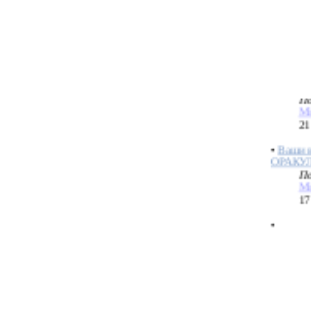
Ch
17
•
Кто ка
использ
По
Mi
21
•
Ваши 
ОРАКУ
По
Mi
17
•