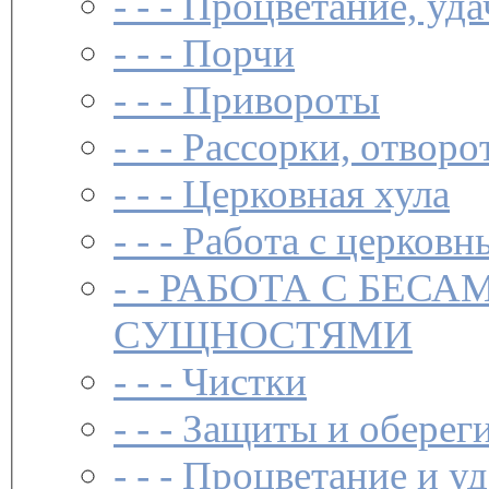
- - -
Процветание, уда
- - -
Порчи
- - -
Привороты
- - -
Рассорки, отворо
- - -
Церковная хула
- - -
Работа с церковн
- -
РАБОТА С БЕСА
СУЩНОСТЯМИ
- - -
Чистки­
- - -
Защиты и обереги
- - -
Процветание и уд