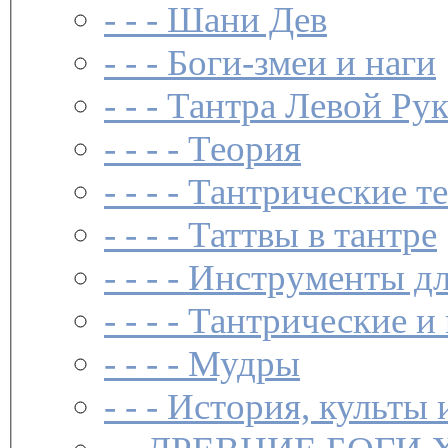
- - -
Шани Дев
- - -
Боги-змеи и наги
- - -
Тантра Левой Ру
- - - -
Теория
- - - -
Тантрические т
- - - -
Таттвы в тантре
- - - -
Инструменты дл
- - - -
Тантрические и
- - - -
Мудры
- - -
История, культы 