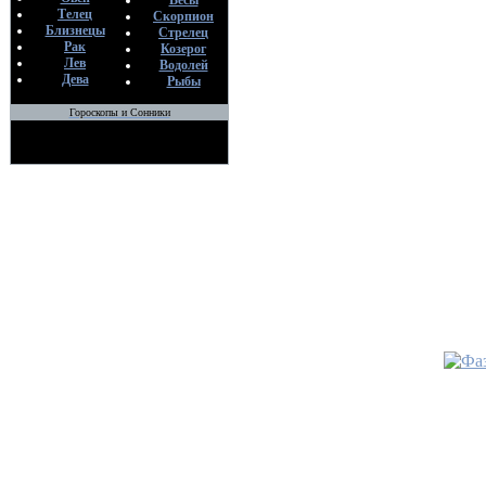
Весы
Телец
Скорпион
Близнецы
Стрелец
Рак
Козерог
Лев
Водолей
Дева
Рыбы
Гороскопы и Сонники