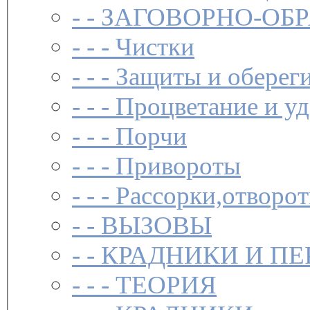
- -
ЗАГОВОР­НО-ОБ
- - -
Чистки­
- - -
Защиты и обереги
- - -
Процветание и уд
- - -
Порчи
- - -
Привороты
- - -
Рассорки,отворот
- -
ВЫЗОВЫ
- -
КРАДНИКИ И П
- - -
ТЕОРИЯ