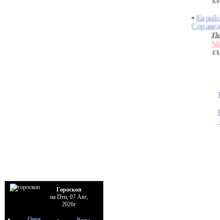
Справед
По
М
13
•
Тополо
По
H
02
•
Гороскоп
на Птн, 07 Авг,
2026г
Овен