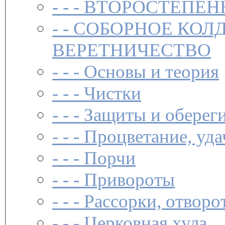
- - -
ВТОРОСТЕПЕН
- -
СОБОРНОЕ КОЛ
ВЕРЕТНИЧЕСТВО
- - -
Основы и теория
- - -
Чистки­
- - -
Защиты и обереги
- - -
Процветание, уда
- - -
Порчи
- - -
Привороты
- - -
Рассорки, отворо
- - -
Церковная хула