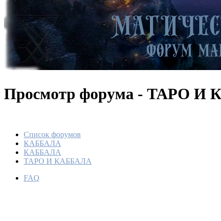
Просмотр форума - ТАРО И
Список форумов
КАББАЛА
КАББАЛА
ТАРО И КАББАЛА
FAQ
Двадцат
По