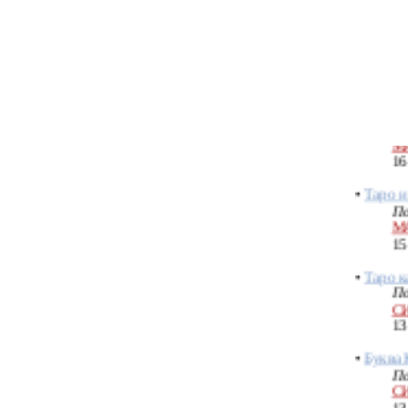
М
12
•
Пути д
арканы 
По
М
16
•
Таро и
По
М
15
•
Таро к
По
С
13
•
Буква 
По
С
13
•
Еврейс