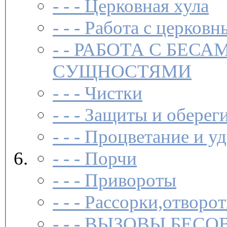
- - -
Церковная хула
- - -
Работа с церковн
- -
РАБОТА С БЕСА
СУЩНОСТЯМИ
- - -
Чистки­
- - -
Защиты и обереги
- - -
Процветание и уд
- - -
Порчи
- - -
Привороты
- - -
Рассорки,отворот
- - -
ВЫЗОВЫ БЕСОВ