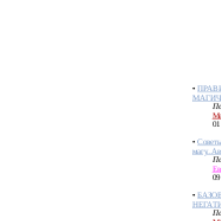
•
ЧТО 
ВАШ З
СРАБО
По
Ме
04
•
ПРАВ
МАГИЧ
По
Ме
01
•
Совет
магу..А
По
Ев
09
•
БАЗО
НЕГАТ
По
М
09