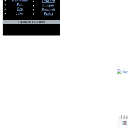
Близнецы
Стрелец
Рак
Козерог
Лев
Водолей
Дева
Рыбы
Гороскопы и Сонники