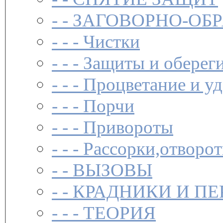
- -
ЗАГОВОР­НО-ОБ
- - -
Чистки­
- - -
Защиты и обереги
- - -
Процветание и уд
- - -
Порчи
- - -
Привороты
- - -
Рассорки,отворот
- -
ВЫЗОВЫ
- -
КРАДНИКИ И П
- - -
ТЕОРИЯ