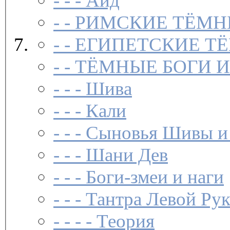
- - -
Аид
- -
РИМСКИЕ ТЁМН
- -
ЕГИПЕТСКИЕ Т
- -
ТЁМНЫЕ БОГИ 
- - -
Шива
- - -
Кали
- - -
Сыновья Шивы и
- - -
Шани Дев
- - -
Боги-змеи и наги
- - -
Тантра Левой Ру
- - - -
Теория