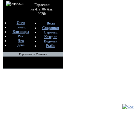
НИТЕЙ
Гороскоп
По
на Чтв, 06 Авг,
Ме
2026г
11
Овен
Весы
•
ОБРЯ
Телец
Скорпион
Близнецы
Стрелец
БЕДУ» 
Рак
Козерог
ПОКО
Лев
Водолей
УРОНИ
Дева
Рыбы
По
Ме
Гороскопы и Сонники
18
•
ВОЗВ
КОЛДО
По
Ме
07
•