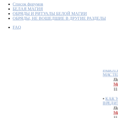
Список форумов
БЕЛАЯ МАГИЯ
ОБРЯДЫ И РИТУАЛЫ БЕЛОЙ МАГИИ
ОБРЯДЫ, НЕ ВОШЕДШИЕ В ДРУГИЕ РАЗДЕЛЫ
КОГДА
FAQ
УЗНАТ
ОБСУЖ
По
Ме
20
•
КРОВ
РАБОТ
МАСТЕ
По
Ме
11
•
КАК У
ВРЕДИ
По
Ме
11