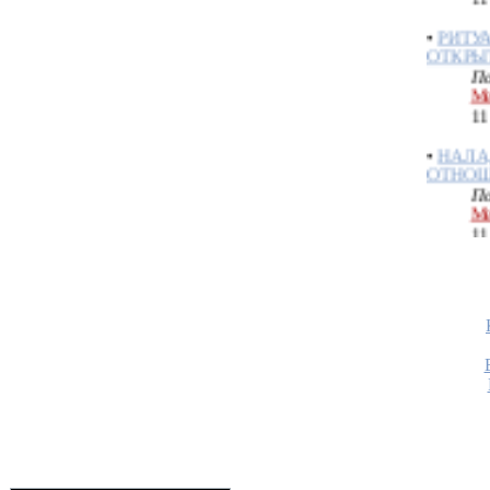
•
РИТУ
ОТКРЫ
По
Ме
11
•
НАЛА
ОТНО
По
Ме
11
•
ЕСЛИ
ВЕЩУН
По
Ме
24
•
ИЗБАВ
НЕСЧА
По
Ме
16
•
ОБРЫ