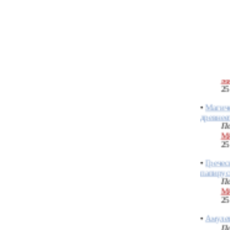
По
М
25
•
Священ
По
М
25
•
Магиче
древнее
По
М
25
•
Гречес
папирус
По
М
25
•
Амулет
По
М
15