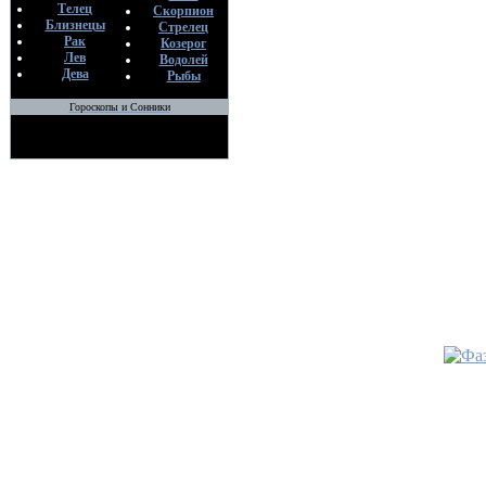
Телец
Скорпион
•
Шену д
Близнецы
Стрелец
богатств
Рак
Козерог
бедност
Лев
Водолей
По
Дева
Рыбы
М
Гороскопы и Сонники
14
•