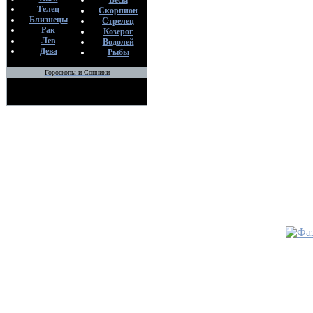
•
Ритуа
Весы
Телец
Скорпион
свадьбы
Близнецы
Стрелец
По
Рак
Козерог
но
Лев
Водолей
17
Дева
Рыбы
Гороскопы и Сонники
•