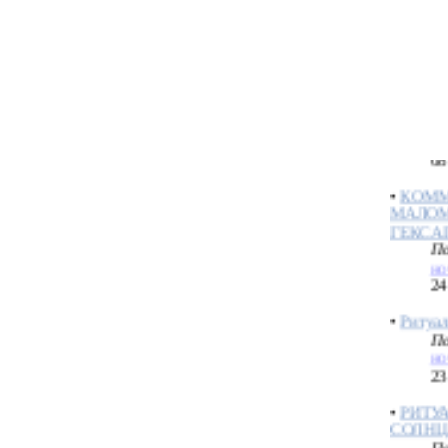
М
07
•
Месса 
По
но
08
•
КОММ
МАЛОМ
ГЕКСА
По
но
24
•
Ритуал
По
но
23
•
РИТУ
СОЛНЦ
По
но
17