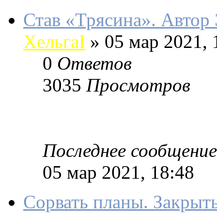
Став «Трясина». Автор
ХельгаI
»
05 мар 2021, 
0
Ответов
3035
Просмотров
Последнее сообщение
05 мар 2021, 18:48
Сорвать планы. Закрыть