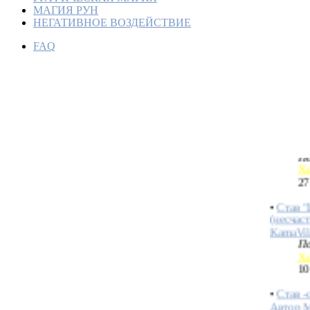
МАГИЯ РУН
НЕГАТИВНОЕ ВОЗДЕЙСТВИЕ
Став "П
FAQ
Адэлин
По
Хе
09
•
Став "
Madelyn
По
Хе
27
•
Став "
(несчас
KamaVil
По
Хе
10
•
Став -
Автор M
По
Хе