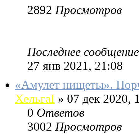
2892
Просмотров
Последнее сообщение
27 янв 2021, 21:08
«Амулет нищеты». Порч
ХельгаI
»
07 дек 2020, 
0
Ответов
3002
Просмотров