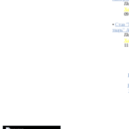
09
•
Став "
тварь" 
По
Хе
11
•
Став «
Санкит
По
Хе
28
•
Став «
Этель
По
Хе
05
•
Сорват
дороги и
По
Хе