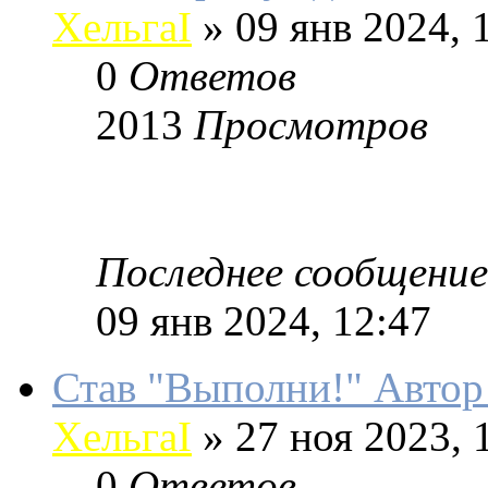
ХельгаI
»
09 янв 2024, 
0
Ответов
2013
Просмотров
Последнее сообщение
09 янв 2024, 12:47
Став "Выполни!" Автор
ХельгаI
»
27 ноя 2023, 
0
Ответов