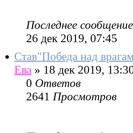
Последнее сообщение
26 дек 2019, 07:45
Став"Победа над врагам
Ева
»
18 дек 2019, 13:3
0
Ответов
2641
Просмотров