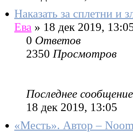
Наказать за сплетни и 
Ева
»
18 дек 2019, 13:0
0
Ответов
2350
Просмотров
Последнее сообщение
18 дек 2019, 13:05
«Месть». Автор – Noo