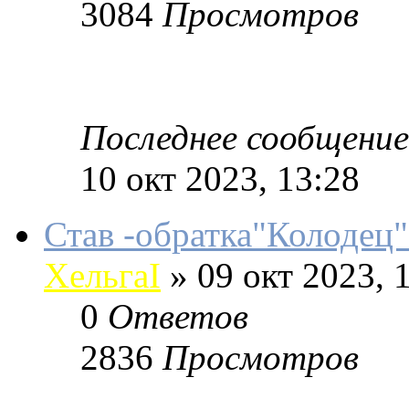
3084
Просмотров
Последнее сообщение
10 окт 2023, 13:28
Став -обратка"Колодец"
ХельгаI
»
09 окт 2023, 
0
Ответов
2836
Просмотров