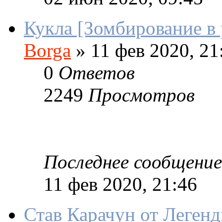
Кукла [Зомбирование в 
Borga
»
11 фев 2020, 21
0
Ответов
2249
Просмотров
Последнее сообщение
11 фев 2020, 21:46
Став Карачун от Леген