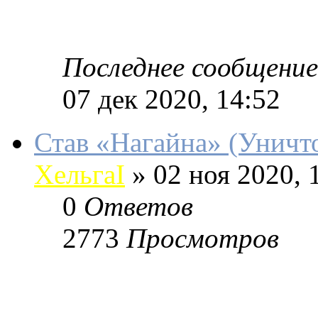
Последнее сообщение
07 дек 2020, 14:52
Став «Нагайна» (Уничто
ХельгаI
»
02 ноя 2020, 
0
Ответов
2773
Просмотров