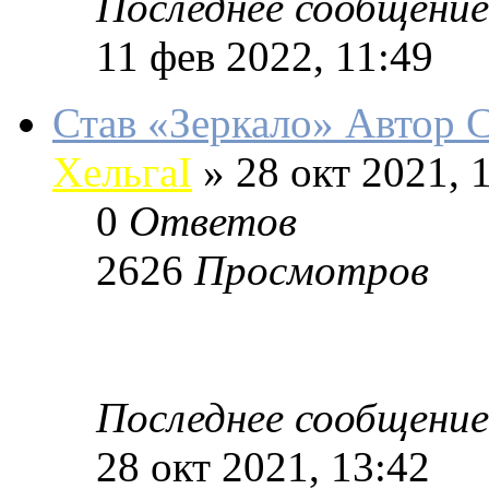
Последнее сообщение
11 фев 2022, 11:49
Став «Зеркало» Автор 
ХельгаI
»
28 окт 2021, 
0
Ответов
2626
Просмотров
Последнее сообщение
28 окт 2021, 13:42