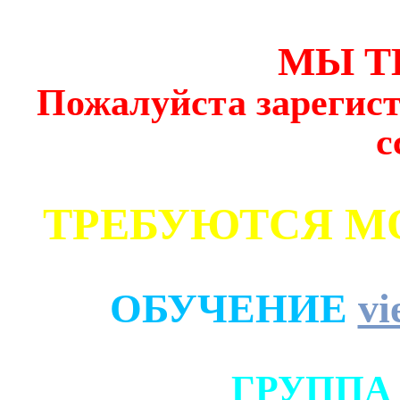
МЫ Т
Пожалуйста зарегист
с
ТРЕБУЮТСЯ М
ОБУЧЕНИЕ
vi
ГРУППА