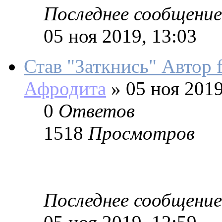
Последнее сообщение
05 ноя 2019, 13:03
Став "Заткнись" Автор f
Афродита
»
05 ноя 2019
0
Ответов
1518
Просмотров
Последнее сообщение