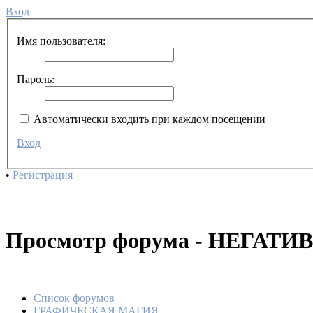
Вход
Имя пользователя:
Пароль:
Автоматически входить при каждом посещении
Вход
•
Регистрация
Просмотр форума - НЕГАТ
Список форумов
ГРАФИЧЕСКАЯ МАГИЯ