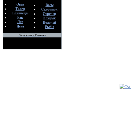
Овен
Весы
Телец
Скорпион
Близнецы
Стрелец
Рак
Козерог
Лев
Водолей
Дева
Рыбы
Гороскопы и Сонники