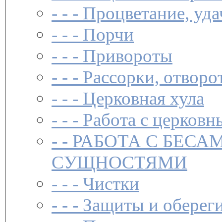
- - -
Процветание, уда
- - -
Порчи
- - -
Привороты
- - -
Рассорки, отворо
- - -
Церковная хула
- - -
Работа с церковн
- -
РАБОТА С БЕСА
СУЩНОСТЯМИ
- - -
Чистки­
- - -
Защиты и обереги