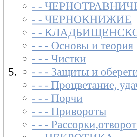
- -
ЧЕРНОТРАВНИЧ
- -
ЧЕРНОКНИЖИЕ
- -
КЛАДБИЩЕНСКО
- - -
Основы и теория
- - -
Чистки­
- - -
Защиты и обереги
- - -
Процветание, удач
- - -
Порчи­
- - -
Привороты­
- - -
Рассорки,отворот