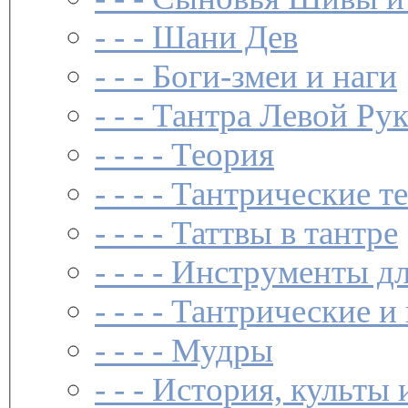
- - -
Шани Дев
- - -
Боги-змеи и наги
- - -
Тантра Левой Ру
- - - -
Теория
- - - -
Тантрические т
- - - -
Таттвы в тантре
- - - -
Инструменты дл
- - - -
Тантрические и
- - - -
Мудры
- - -
История, культы 