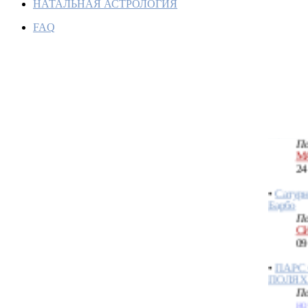
НАТАЛЬНАЯ АСТРОЛОГИЯ
Оккульт
FAQ
натальн
По
М
24
•
Соедин
гороско
По
М
24
•
Сатур
Барбо
По
С
09
•
ПАРС
ПОЛЯХ
По
но
16