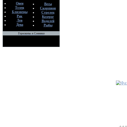
Незабыв
Овен
Весы
от бубл
Телец
Скорпион
По
Близнецы
Стрелец
Рак
S
Козерог
Лев
Водолей
15
Дева
Рыбы
•
Плане
Гороскопы и Сонники
По
S
15
•