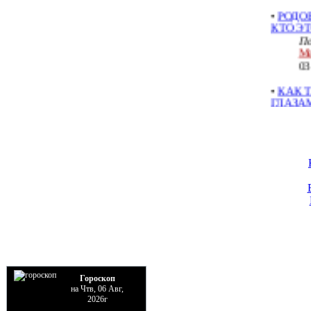
КТО ЭТ
По
Ме
03
•
КАК 
ГЛАЗА
По
Ме
25
•
МОЖН
СМЕШИ
ТЕМНУ
По
Ме
25
•
ЗАГО
ПРОБУ
КОЛДО
СПОСО
Гороскоп
По
на Чтв, 06 Авг,
Ме
2026г
11