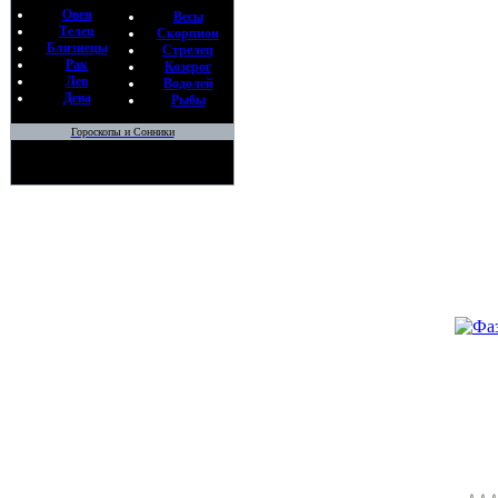
Овен
Весы
Телец
•
ВРЕМ
Скорпион
Близнецы
Стрелец
По
Рак
Козерог
Ме
Лев
Водолей
26
Дева
Рыбы
•
ЧЕМ 
Гороскопы и Сонники
"КРИВ
"РАБО
По
Ме
01
•
БЛАГ
ВРЕМЯ
ПРОВЕ
И ОБР
По
Ме
02
•