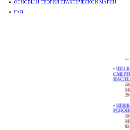
ОСНОВЫ И ТЕОРИЯ ПРАКТИЧЕСКОЙ МАГИИ
FAQ
МЕСТА 
МИР С
ТОНЬШ
По
Ме
29
•
ЧТО 
СМЕРТ
НАСЛЕ
По
Ме
29
•
ПРИЗ
РОДОВ
По
Ме
03
•
РОДО