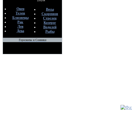
2026г
Овен
•
ОТЖИ
Весы
Телец
Скорпион
По
Близнецы
Стрелец
Ме
Рак
Козерог
02
Лев
Водолей
Дева
Рыбы
•
ЧИСТ
Гороскопы и Сонники
ВОДУ.
Автор: B
По
Ме
09
•