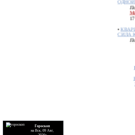
Ме
17
•
КВАР
СИЛА 
По
Ме
02
•
СНЯТЬ
КОСТЕ
По
Ме
26
•
ОГНЕ
По
Ме
10
•
ОТЖИ
СКРУТ
По
Гороскоп
Ме
на Вск, 09 Авг,
31