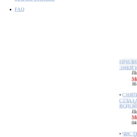
FAQ
ЗАГОВ
ВОССТ
По
Ме
16
•
ЗАГОВ
ПРИЛИ
ЭНЕРГ
По
Ме
16
•
СНЯТ
СГЛАЗ
ВОДОЙ
По
Ме
04
•
ЧИСТ
ОДНОЙ
По