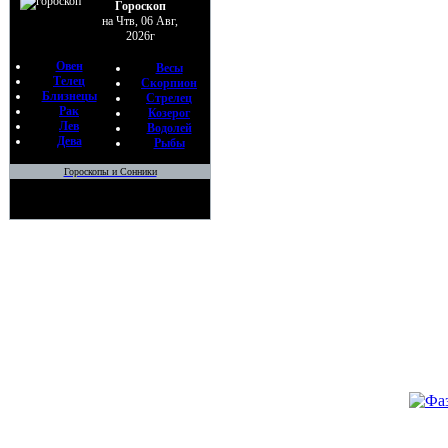
Гороскоп
на Чтв, 06 Авг,
2026г
Овен
Весы
Телец
Скорпион
Близнецы
Стрелец
Рак
Козерог
Лев
Водолей
Дева
Рыбы
Гороскопы и Сонники