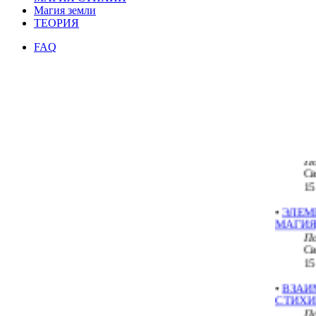
Магия земли
ТЕОРИЯ
FAQ
МАГ З
По
вэ
11
•
Воспр
По
Св
15
•
ЭЛЕМ
МАГИЯ
По
Св
15
•
ВЗАИ
СТИХИ
По
Св