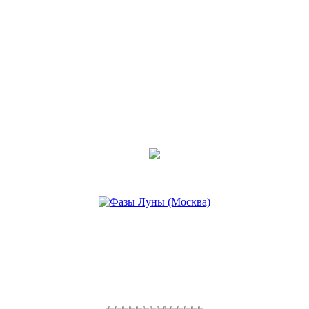
•
Наговор на фото, во время
слез
Последнее сообщение
Марусенька
11 окт 2017, 06:20
•
Заговор на горькую слезу
(Степанова)
Последнее сообщение
Марусенька
11 окт 2017, 05:34
•