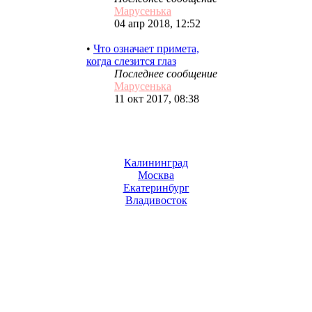
04 апр 2018, 12:52
•
Что означает примета,
когда слезится глаз
Последнее сообщение
Марусенька
11 окт 2017, 08:38
•
Приворот на платок со
слезами
Последнее сообщение
Марусенька
11 окт 2017, 07:40
Калининград
Москва
•
Вернуть любовь мужа
Екатеринбург
слезами (Степанова)
Владивосток
Последнее сообщение
Марусенька
11 окт 2017, 07:06
•
Приворот на слезный
платочек
Последнее сообщение
Марусенька
11 окт 2017, 06:45