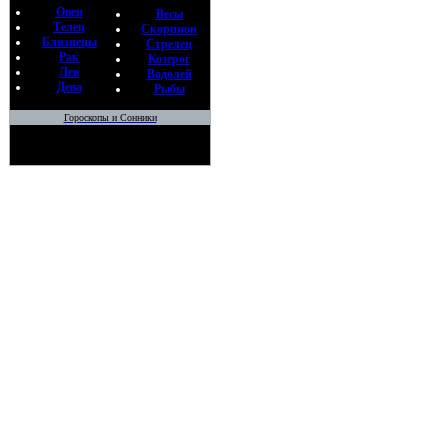
Овен
Весы
Телец
Скорпион
Близнецы
Стрелец
Рак
Козерог
Лев
Водолей
Дева
Рыбы
Гороскопы и Сонники