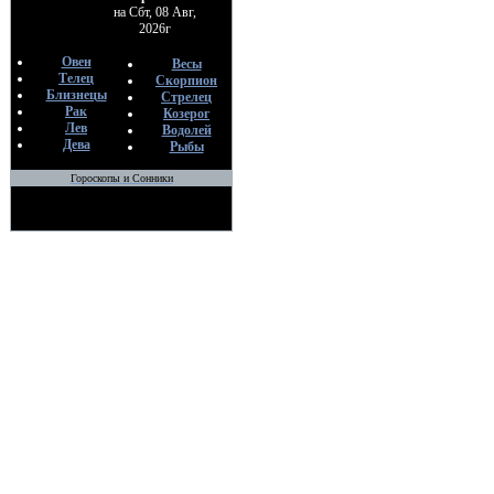
на Сбт, 08 Авг,
2026г
Овен
Весы
Телец
Скорпион
Близнецы
Стрелец
Рак
Козерог
Лев
Водолей
Дева
Рыбы
Гороскопы и Сонники