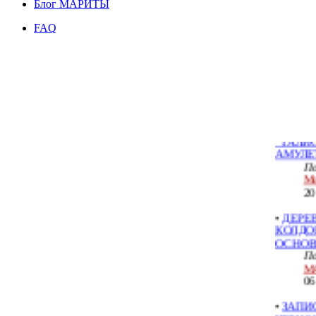
Блог МАРИТЫ
СТИХИ
FAQ
МАГИИ
И ИХ 
По
Пу
04
•
Запись
"ТАЛИ
АМУЛЕ
По
Ме
20
•
ДЕРЕ
КОЛДОВ
ОСНО
По
М
06
•
ЗАПИ
ЧЕРНО
По