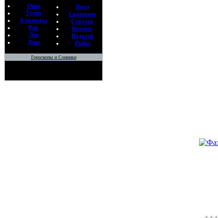
"МАГИ
Овен
Весы
По
Телец
Скорпион
Ме
Близнецы
Стрелец
16
Рак
Козерог
Лев
Водолей
Дева
•
КУРС
Рыбы
ХОДИН
Гороскопы и Сонники
По
М
21
•
БААЛ
ОРЕБ З
ДРЕВН
По
С
21
•