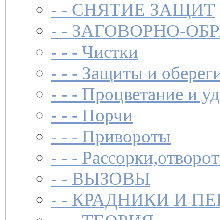
- -
СНЯТИЕ ЗАЩИТ
- -
ЗАГОВОР­НО-ОБ
- - -
Чистки­
- - -
Защиты и обереги
- - -
Процветание и уд
- - -
Порчи
- - -
Привороты
- - -
Рассорки,отворот
- -
ВЫЗОВЫ
- -
КРАДНИКИ И П