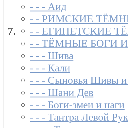
- - -
Аид
- -
РИМСКИЕ ТЁМН
- -
ЕГИПЕТСКИЕ Т
- -
ТЁМНЫЕ БОГИ 
- - -
Шива
- - -
Кали
- - -
Сыновья Шивы и
- - -
Шани Дев
- - -
Боги-змеи и наги
- - -
Тантра Левой Ру