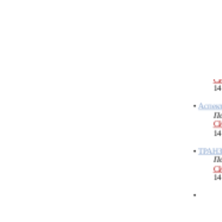
С
14
•
Три ур
транзит
По
С
14
•
Аспек
По
С
14
•
ТРАН
По
С
14
•