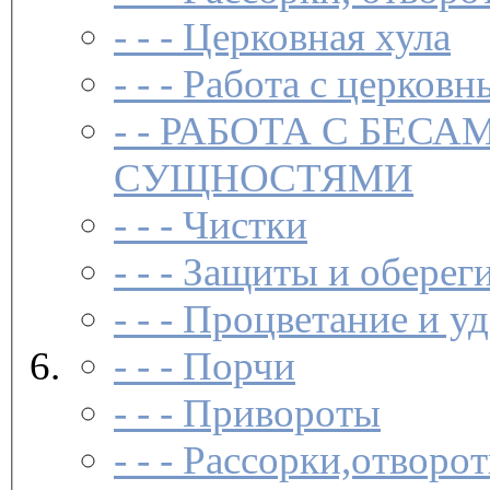
- - -
Церковная хула
- - -
Работа с церковн
- -
РАБОТА С БЕСА
СУЩНОСТЯМИ
- - -
Чистки­
- - -
Защиты и обереги
- - -
Процветание и уд
- - -
Порчи
- - -
Привороты
- - -
Рассорки,отворот