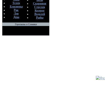
Весы
Телец
Скорпион
Близнецы
Стрелец
Рак
Козерог
Лев
Водолей
Дева
Рыбы
Гороскопы и Сонники