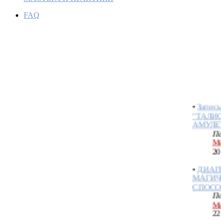
FAQ
СТИХИ
МАГИИ
И ИХ 
По
Пу
04
•
Запись
"ТАЛИ
АМУЛЕ
По
Ме
20
•
ДИАГ
МАГИЧ
СПОСО
По
Ме
22
•
ДИАГ