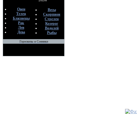
2026г
С
11
Овен
Весы
Телец
Скорпион
Близнецы
Стрелец
•
ЗАПИ
Рак
Козерог
ЧЕРНО
Лев
Водолей
По
Дева
Рыбы
Ro
07
Гороскопы и Сонники
•
КУРС 
ЧКРНО
ТРАДИ
По
М
12
•