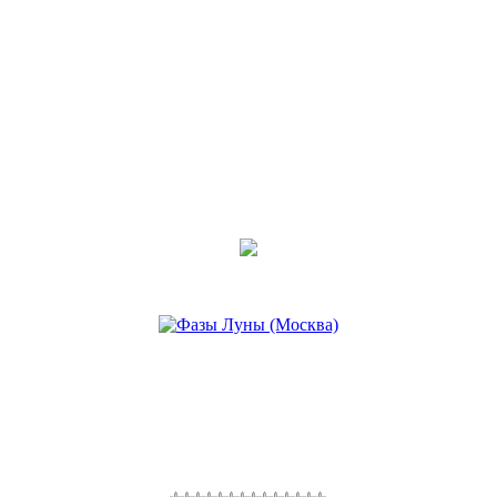
12 янв 2020, 17:57
•
Приворот на перевёрнутые
иконы
Последнее сообщение
МАРИТА
12 янв 2020, 16:46
•
Проклятие на трёх иконах
Последнее сообщение
МАРИТА
12 янв 2020, 16:44
•