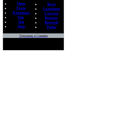
Овен
Весы
Телец
Скорпион
Близнецы
Стрелец
Рак
Козерог
Лев
Водолей
Дева
Рыбы
Гороскопы и Сонники