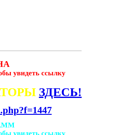
НА
обы увидеть ссылку
АТОРЫ
ЗДЕСЬ!
.php?f=1447
АММ
обы увидеть ссылку