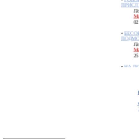
По
Ме
02
•
БЕСО
ПОДМО
По
Ме
25
•
НА П
ЧЕРЕЗ
КЛАДБ
ПЕРЕК
По
Ме
25
•
ТРЕХ
НЕУПО
ПРОГНА
По
Ме
28