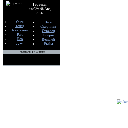
•
МЕРТ
Гороскоп
ОТОГНА
на Сбт, 08 Авг,
По
2026г
Ме
28
Овен
Весы
Телец
Скорпион
Близнецы
Стрелец
•
ЗАКЛ
Рак
Козерог
УДАЧИ.
Лев
Водолей
По
Дева
Рыбы
Ве
09
Гороскопы и Сонники
•
Для оч
По
Ве
07
•