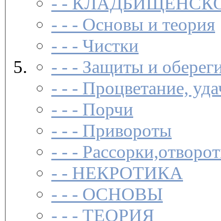
- -
КЛАДБИЩЕНСКО
- - -
Основы и теория
- - -
Чистки­
- - -
Защиты и обереги
- - -
Процветание, удач
- - -
Порчи­
- - -
Привороты­
- - -
Рассорки,отворот
- -
НЕКРОТИКА
- - -
ОСНОВЫ
- - -
ТЕОРИЯ