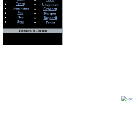
Весы
25
Телец
Скорпион
Близнецы
Стрелец
•
Антизо
Рак
Козерог
Лев
Водолей
По
Дева
Рыбы
Во
25
Гороскопы и Сонники
•