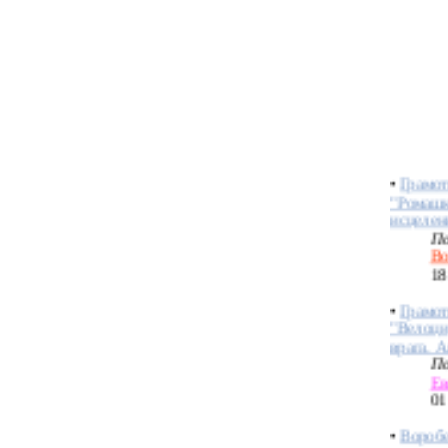
Bo
09
•
Грамот
По
Bo
09
•
Грамо
"Ромашк
исцелен
По
Bo
18
•
Грамот
"Велоци
врага. А
По
Ев
01
•
Воробе
По
Во