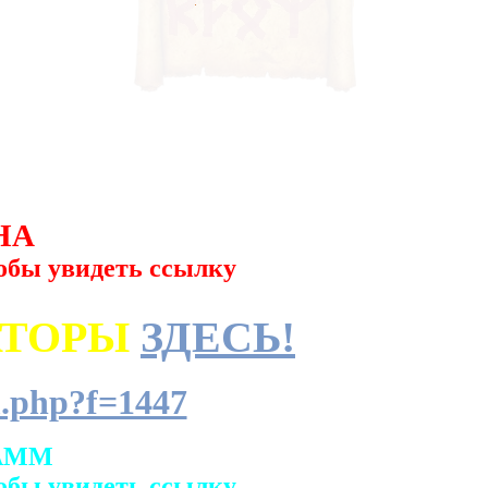
НА
обы увидеть ссылку
АТОРЫ
ЗДЕСЬ!
.php?f=1447
АММ
обы увидеть ссылку