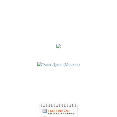
Последнее сообщение
вэрвиндла
14 окт 2017, 17:05
•
Обереги.
Последнее сообщение
вэрвиндла
08 окт 2017, 15:45
•
Деревенская магия.
Последнее сообщение
вэрвиндла
08 окт 2017, 15:41
•