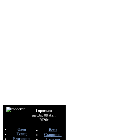
Гороскоп
на Сбт, 08 Авг,
2026г
Овен
Весы
Телец
Скорпион
Близнецы
Стрелец