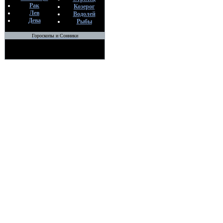
Рак
Козерог
Лев
Водолей
Дева
Рыбы
Гороскопы и Сонники