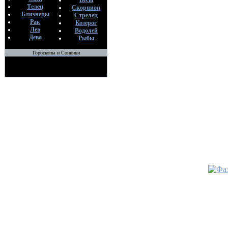
Весы
процесс
Телец
Скорпион
По
Близнецы
Стрелец
H
Рак
Козерог
16
Лев
Водолей
Дева
Рыбы
•
Гороскопы и Сонники