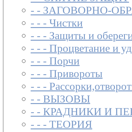
- -
ЗАГОВОР­НО-ОБ
- - -
Чистки­
- - -
Защиты и обереги
- - -
Процветание и уд
- - -
Порчи
- - -
Привороты
- - -
Рассорки,отворот
- -
ВЫЗОВЫ
- -
КРАДНИКИ И П
- - -
ТЕОРИЯ