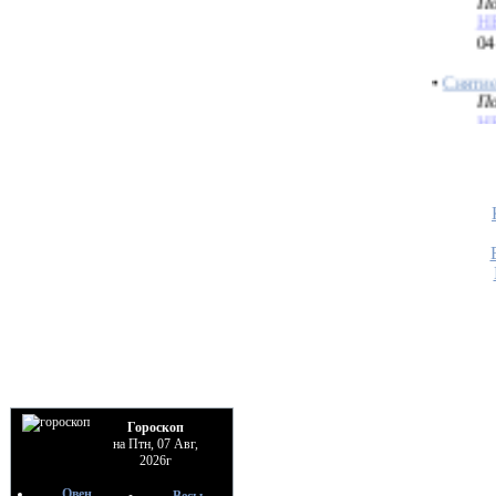
04
•
Сняти
По
H
04
•
Став н
психики
По
вэ
28
•
Рунич
По
М
10
•
Став о
войне
По
H
Гороскоп
09
на Птн, 07 Авг,
2026г
•
Став н
Овен