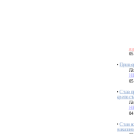
вэ
05
•
Кукла
магиче
По
вэ
05
•
Привор
По
H
05
•
Став п
крепост
По
H
04
•
Став к
наказан
По
H