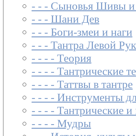
- - -
Сыновья Шивы и
- - -
Шани Дев
- - -
Боги-змеи и наги
- - -
Тантра Левой Ру
- - - -
Теория
- - - -
Тантрические т
- - - -
Таттвы в тантре
- - - -
Инструменты дл
- - - -
Тантрические и
- - - -
Мудры