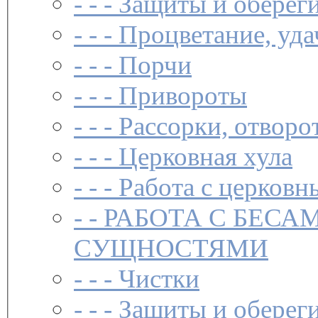
- - -
Защиты и обереги
- - -
Процветание, уда
- - -
Порчи
- - -
Привороты
- - -
Рассорки, отворо
- - -
Церковная хула
- - -
Работа с церковн
- -
РАБОТА С БЕСА
СУЩНОСТЯМИ
- - -
Чистки­
- - -
Защиты и обереги