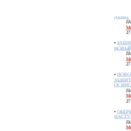
НА ПР
ДЕНЕГ
По
Ме
27
•
ЗАЩИ
НОВЫЙ
По
Ме
27
•
НОВО
ЗАЩИТ
ОСИН
По
Ме
27
•
ОБЕР
НАСТУ
По
Ме
27