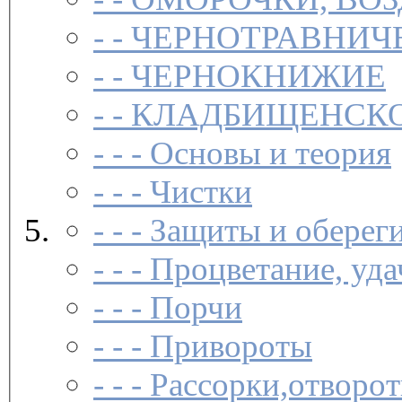
- -
ЧЕРНОТРАВНИЧ
- -
ЧЕРНОКНИЖИЕ
- -
КЛАДБИЩЕНСКО
- - -
Основы и теория
- - -
Чистки­
- - -
Защиты и обереги
- - -
Процветание, удач
- - -
Порчи­
- - -
Привороты­
- - -
Рассорки,отворот