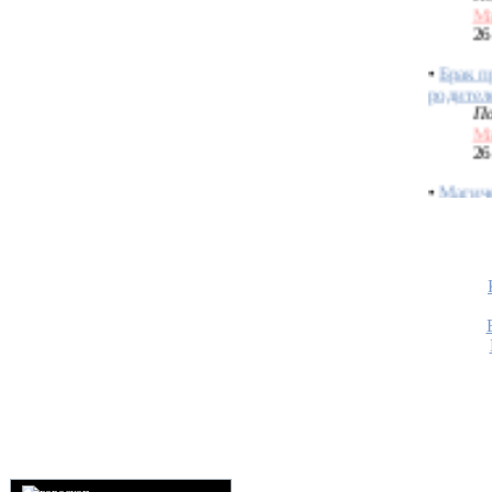
26
•
Брак п
родител
По
Ма
26
•
Магиче
обряда
По
В
05
•
Браки 
Небесах
По
Ва
05
•
Защита
которую
родител
По
вэ