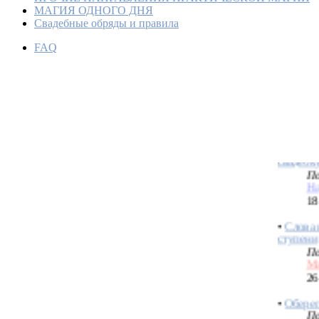
МАГИЯ ОДНОГО ДНЯ
Свадебные обряды и правила
FAQ
Как не 
свадьбе
По
Bo
04
•
Честны
свадебк
По
На
18
•
Слова 
ступени
По
Ма
26
•
Оберег
По
Ма