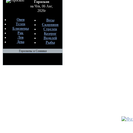
07
Гороскоп
на Чтв, 06 Авг,
2026г
•
Нашеп
брак
Овен
Весы
По
Телец
Скорпион
вэ
Близнецы
Стрелец
07
Рак
Козерог
Лев
Водолей
Дева
Рыбы
•
Загово
каравай
Гороскопы и Сонники
По
вэ
07
•