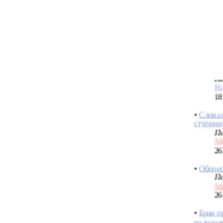
По
Bo
04
•
Честны
свадебк
По
На
18
•
Слова 
ступени
По
Ма
26
•
Оберег
По
Ма
26
•
Брак п
родител
По
Ма