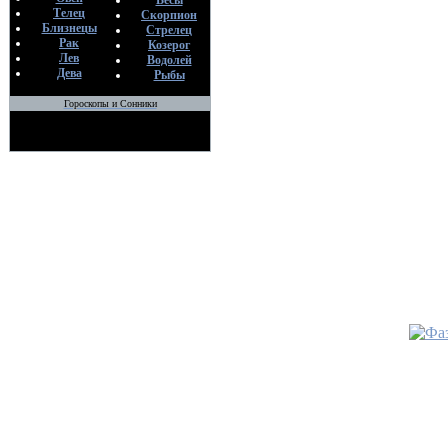
Весы
Телец
07
Скорпион
Близнецы
Стрелец
Рак
Козерог
•
Загово
Лев
Водолей
каравай
Дева
Рыбы
По
вэ
Гороскопы и Сонники
07
•