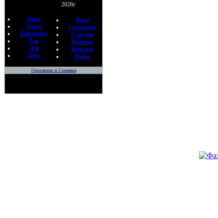
ПРИДИ
2026г
ПЛАТЯТ
По
Овен
Весы
Телец
Ме
Скорпион
Близнецы
Стрелец
23
Рак
Козерог
Лев
Водолей
•
ЧТОБ
Дева
Рыбы
РАБОТ
По
Гороскопы и Сонники
Ме
15
•
На нов
По
Ев
13
•