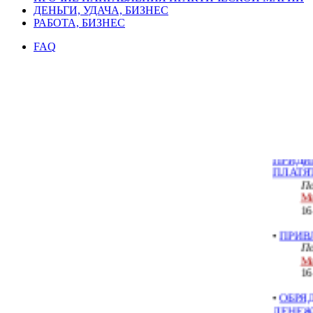
ДЕНЬГИ, УДАЧА, БИЗНЕС
РАБОТА, БИЗНЕС
КУПЦА
FAQ
ИЗВЕСТ
КОНКУ
По
Ме
24
•
ЕСЛИ
ПРИДИ
ПЛАТЯТ
По
Ме
16
•
ПРИВ
По
Ме
16
•
ОБРЯ
ДЕНЕ
ДОЛЖН
РАБОТ