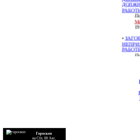
По
Ме
19
•
ЗАГО
НЕПРИ
РАБОТ
По
Ме
22
•
ЗАГО
РЕБЕН
НА ХО
По
Ме
14
•
ПРИВ
По
Ме
12
Гороскоп
•
ЕСЛИ
на Сбт, 08 Авг,