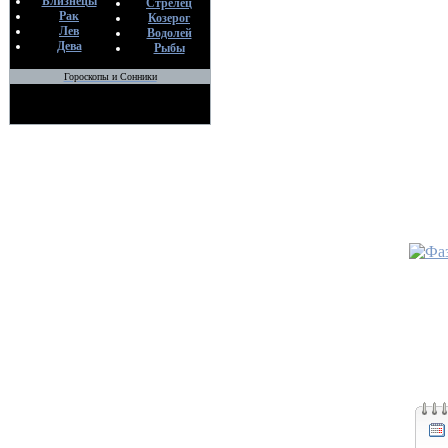
Близнецы
•
Карты 
Стрелец
Рак
Козерог
предате
Лев
Водолей
По
Дева
Рыбы
An
28
Гороскопы и Сонники
•
Карта 
видит д
отношен
По
An
28
•