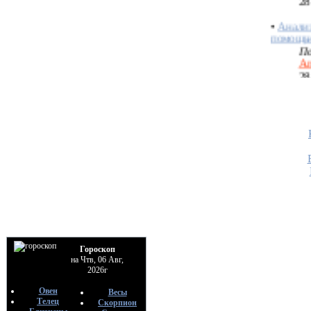
•
Анализ
помощь
По
An
28
•
Взаимо
Таро
По
An
28
•
Значе
Арканов
сферах/
По
An
28
•
4 ТИ
Гороскоп
ТАРО
на Чтв, 06 Авг,
По
2026г
An
28
Овен
Весы
Телец
Скорпион