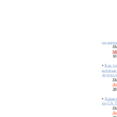
картах 
По
Ев
08
•
Поиск
по карт
По
М
10
•
Как то
которые
других 
По
An
28
•
Характ
по СА Т
По
An
28