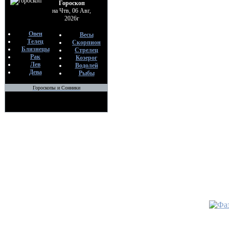
Гороскоп
на Чтв, 06 Авг,
•
АСТР
2026г
( медита
По
Овен
Весы
Телец
Ев
Скорпион
Близнецы
Стрелец
23
Рак
Козерог
Лев
Водолей
•
Ритуал
Дева
Рыбы
Старши
По
Гороскопы и Сонники
Ев
22
•