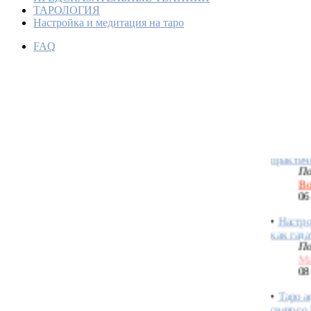
ТАРОЛОГИЯ
Настройка и медитация на таро
Как акт
FAQ
энергии
желаемо
По
An
28
•
Модели
практич
По
Bo
06
•
Настро
как гада
По
М
08
•
Таро а
святого
По