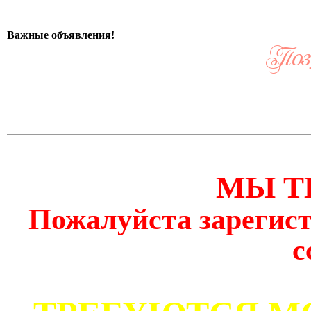
Важные объявления!
МЫ Т
Пожалуйста зарегист
с