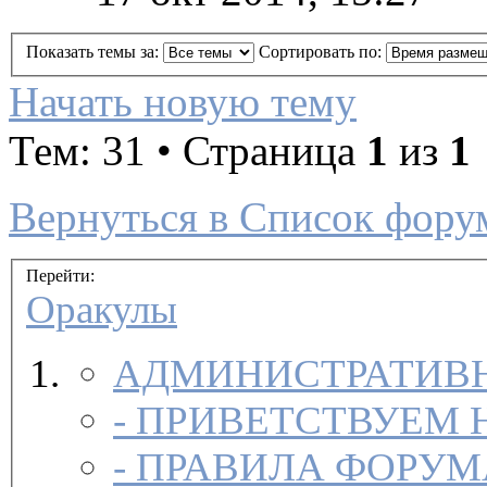
Показать темы за:
Сортировать по:
Начать новую тему
Тем: 31 • Страница
1
из
1
Вернуться в Список фору
Перейти:
Оракулы
АДМИНИСТРАТИВН
-
ПРИВЕТСТВУЕМ 
-
ПРАВИЛА ФОРУ