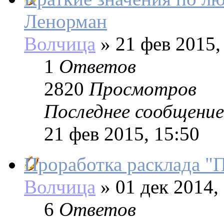
Ленорман
Волчица
»
21 фев 2015,
1
Ответов
2820
Просмотров
Последнее сообщение
21 фев 2015, 15:50
Проработка расклада "
Волчица
»
01 дек 2014,
6
Ответов