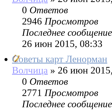
0
Ответов
2946
Просмотров
Последнее сообщение
26 июн 2015, 08:33
Советы карт Ленорман
Волчица
»
26 июн 2015,
0
Ответов
2771
Просмотров
Последнее сообщение