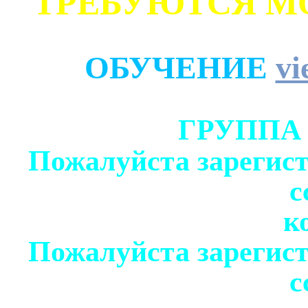
ТРЕБУЮТСЯ М
ОБУЧЕНИЕ
vi
ГРУППА
Пожалуйста зарегист
с
к
Пожалуйста зарегист
с