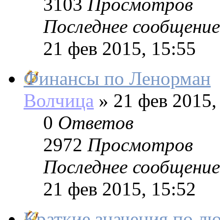
3103
Просмотров
Последнее сообщение
21 фев 2015, 15:55
Финансы по Ленорман
Волчица
»
21 фев 2015,
0
Ответов
2972
Просмотров
Последнее сообщение
21 фев 2015, 15:52
Краткие значения по л