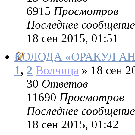
6915
Просмотров
Последнее сообщение
18 сен 2015, 01:51
КОЛОДА «ОРАКУЛ А
1
,
2
Волчица
»
18 сен 2
30
Ответов
11690
Просмотров
Последнее сообщение
18 сен 2015, 01:42