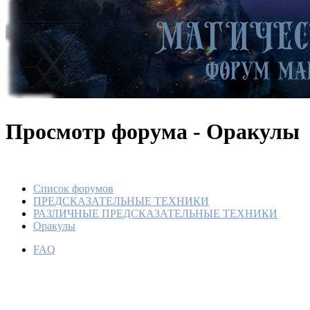
Просмотр форума - Оракулы
Список форумов
ПРЕДСКАЗАТЕЛЬНЫЕ ТЕХНИКИ
РАЗЛИЧНЫЕ ПРЕДСКАЗАТЕЛЬНЫЕ ТЕХНИКИ
Оракулы
FAQ
Оракул 
По