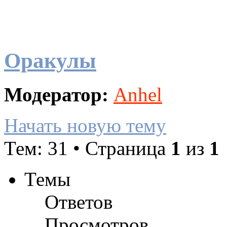
Оракулы
Модератор:
Anhel
Начать новую тему
Тем: 31 • Страница
1
из
1
Темы
Ответов
Просмотров