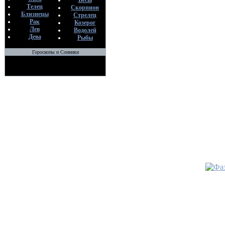
•
Ритуал
Весы
Телец
Скорпион
По
Близнецы
Стрелец
М
Рак
Козерог
26
Лев
Водолей
Дева
Рыбы
•
Гороскопы и Сонники