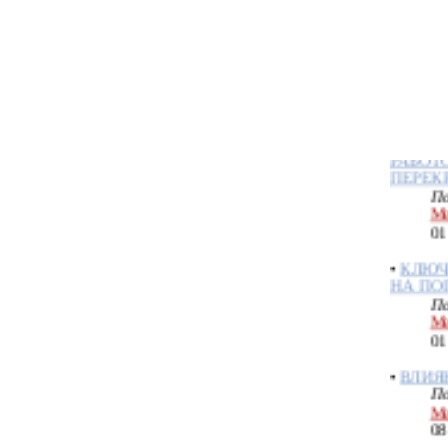
ПРАКТ
По
Ме
23
•
ПРИЗ
РАБОТ
ПЕРЕК
По
Ме
01
•
КЛЮЧ
НА ПО
По
Ме
01
•
ВЛИЯ
По
Ме
08
•
КЛЮЧ
По