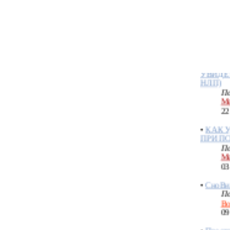
СНЕ
По
Ме
23
•
САМО
УВИДЕТ
НЛП)
По
Ме
22
•
КАК 
ПРИ П
По
Ме
03
•
СноВи
По
Bo
09
•
Простр
в проро