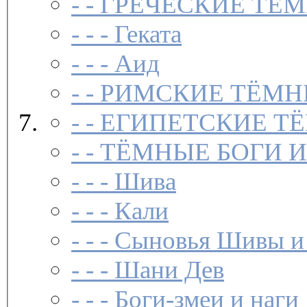
- -
ГРЕЧЕСКИЕ ТЁМ
- - -
Геката
- - -
Аид
- -
РИМСКИЕ ТЁМН
- -
ЕГИПЕТСКИЕ Т
- -
ТЁМНЫЕ БОГИ 
- - -
Шива
- - -
Кали
- - -
Сыновья Шивы и
- - -
Шани Дев
- - -
Боги-змеи и наги