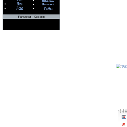
Козерог
Bo
Лев
Водолей
25
Дева
Рыбы
Гороскопы и Сонники
•
Как ис
По
Bo
16
•