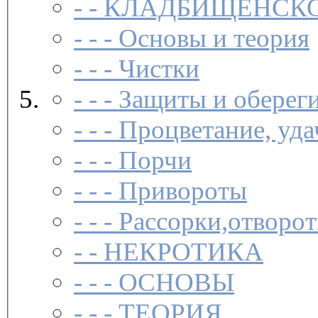
- -
КЛАДБИЩЕНСКО
- - -
Основы и теория
- - -
Чистки­
- - -
Защиты и обереги
- - -
Процветание, удач
- - -
Порчи­
- - -
Привороты­
- - -
Рассорки,отворот
- -
НЕКРОТИКА
- - -
ОСНОВЫ
- - -
ТЕОРИЯ