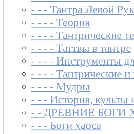
- - -
Тантра Левой Ру
- - - -
Теория
- - - -
Тантрические т
- - - -
Таттвы в тантре
- - - -
Инструменты дл
- - - -
Тантрические и
- - - -
Мудры
- - -
История, культы 
- -
ДРЕВНИЕ БОГИ 
- - -
Боги хаоса