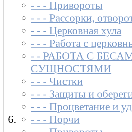
- - -
Привороты
- - -
Рассорки, отворо
- - -
Церковная хула
- - -
Работа с церковн
- -
РАБОТА С БЕСА
СУЩНОСТЯМИ
- - -
Чистки­
- - -
Защиты и обереги
- - -
Процветание и уд
- - -
Порчи
- - -
Привороты