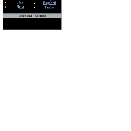
Лев
Водолей
Дева
Рыбы
Гороскопы и Сонники