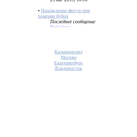
помощи бубна
Последнее сообщение
Roksolana
15 авг 2019, 12:36
•
Подготовка
помещения.Создание
священного пространства.
Последнее сообщение
Калининград
вэрвиндла
Москва
21 июн 2019, 04:52
Екатеринбург
Владивосток
•
Шаманские дыхательные
практики
Последнее сообщение
Borga
20 июн 2019, 09:44
•
Мистическая традиция Бон
Последнее сообщение
СЕНАМИРА
22 май 2019, 10:21
•
Чод