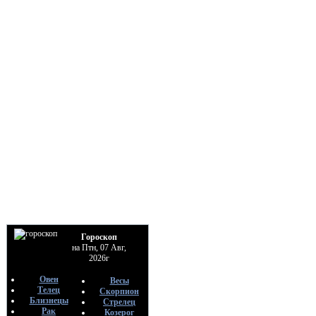
Гороскоп
на Птн, 07 Авг,
2026г
Овен
Весы
Телец
Скорпион
Близнецы
Стрелец
Рак
Козерог