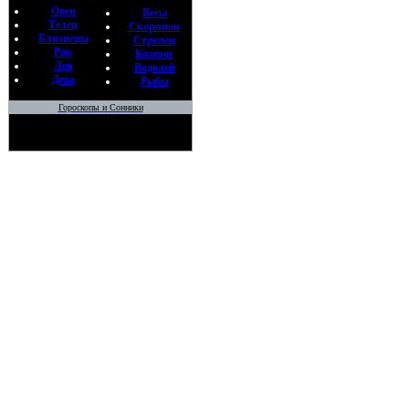
Овен
Весы
Телец
Скорпион
Близнецы
Стрелец
Рак
Козерог
Лев
Водолей
Дева
Рыбы
Гороскопы и Сонники