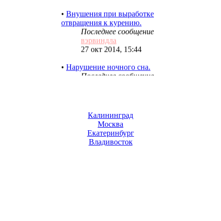
•
Внушения при выработке
отвращения к курению.
Последнее сообщение
вэрвиндла
27 окт 2014, 15:44
•
Нарушение ночного сна.
Последнее сообщение
вэрвиндла
27 окт 2014, 15:41
•
Внушение при
импотенции.
Калининград
Последнее сообщение
Москва
вэрвиндла
Екатеринбург
27 окт 2014, 15:38
Владивосток
•
Внушения при болезнях
желудка.
Последнее сообщение
вэрвиндла
27 окт 2014, 15:32
•