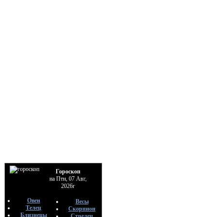
Гороскоп
на Птн, 07 Авг,
2026г
Овен
Весы
Телец
Скорпион
Близнецы
Стрелец