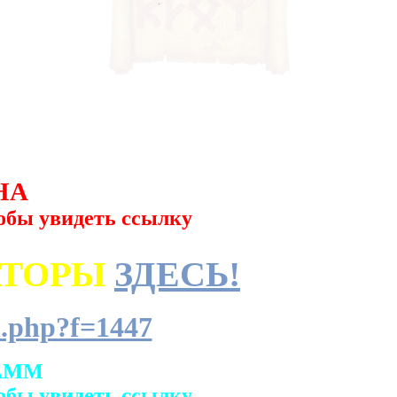
НА
обы увидеть ссылку
АТОРЫ
ЗДЕСЬ!
.php?f=1447
АММ
обы увидеть ссылку