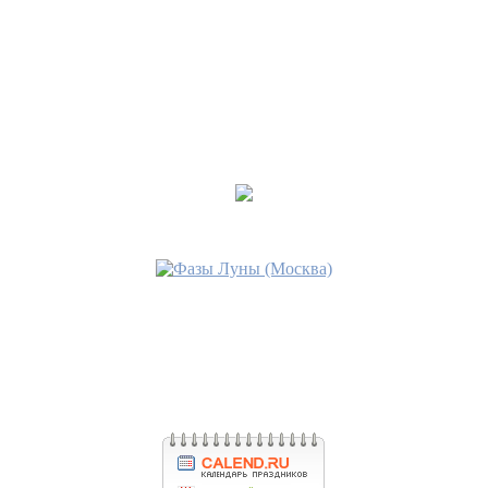
•
КЛЮЧ К УДАЧЕ
Последнее сообщение
Borga
28 авг 2019, 22:49
•
Науз на богатство
Последнее сообщение
Borga
25 июл 2019, 22:16
•