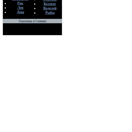
Рак
Козерог
Лев
Водолей
Дева
Рыбы
Гороскопы и Сонники