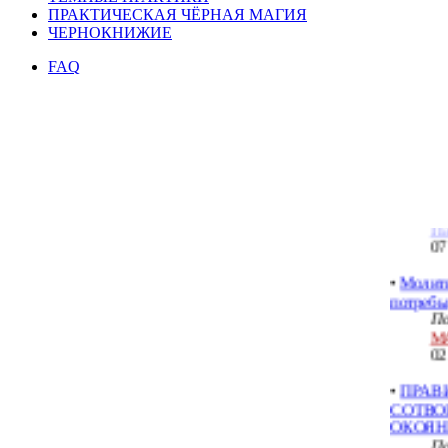
ПРАКТИЧЕСКАЯ ЧЁРНАЯ МАГИЯ
ЧЕРНОКНИЖИЕ
Чернок
FAQ
знаний
По
Bo
11
•
Черная
По
Па
07
•
Молит
потребы
По
М
02
•
ПРАВ
СОТВО
ОКОЯ
По
М