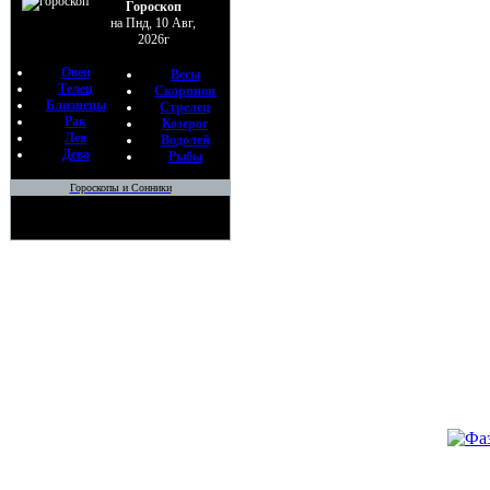
•
ЧЕРН
Гороскоп
По
на Пнд, 10 Авг,
2026г
H
24
Овен
Весы
Телец
Скорпион
•
О Рус
Близнецы
Стрелец
По
Рак
Козерог
Лев
H
Водолей
Дева
Рыбы
07
Гороскопы и Сонники
•