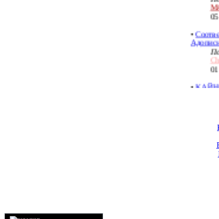
05
•
Соотве
Адописн
По
Ch
01
•
КАЙН
ЗАКЛИ
По
М
25
•
33 гов
По
Во
09
•
Черное
Автор Ч
По
H
23