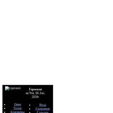
Гороскоп
на Чтв, 06 Авг,
2026г
Овен
Весы
Телец
Скорпион
Близнецы
Стрелец