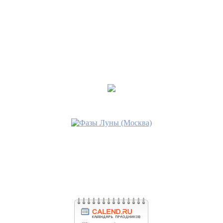
•
АУРА СМЕРТИ
Последнее сообщение
Медея
13 окт 2025, 12:49
•
СТИХИЯ СМЕРТИ
Последнее сообщение
Медея
13 окт 2025, 12:41
•
ОТКУП НА ПРОСЬБУ
Последнее сообщение
Медея
24 май 2025, 13:17
•