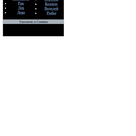
Рак
Козерог
Лев
Водолей
Дева
Рыбы
Гороскопы и Сонники