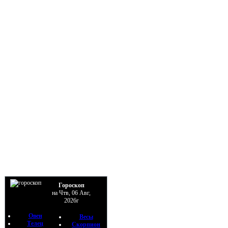
Гороскоп
на Чтв, 06 Авг,
2026г
Овен
Весы
Телец
Скорпион