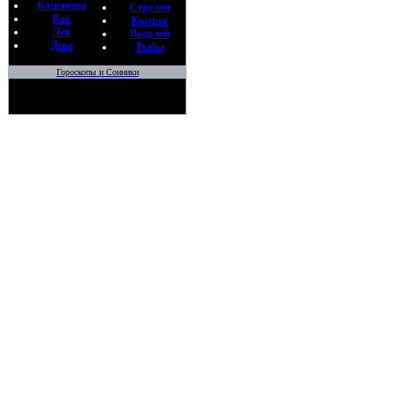
Близнецы
Стрелец
Рак
Козерог
Лев
Водолей
Дева
Рыбы
Гороскопы и Сонники