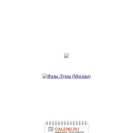
ГРОБ И ПРОСВЕТЛЕТЬ.
Последнее сообщение
Медея
18 дек 2025, 12:35
•
ПОТРЯСЕНИЯ В НАШЕЙ
ЖИЗНИ МЕНЯЮТ НАС
БЕЗВОЗВРАТНО
Последнее сообщение
Медея
16 ноя 2025, 15:47
•
СВЯЗЬ РАЗУМА
ЭМОЦИЙ И ЗДОРОВЬЯ
Последнее сообщение
Медея
09 окт 2025, 12:30
•