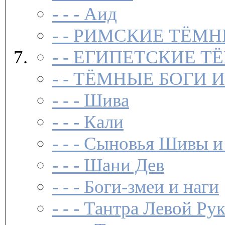
- - -
Аид
- -
РИМСКИЕ ТЁМН
- -
ЕГИПЕТСКИЕ Т
- -
ТЁМНЫЕ БОГИ 
- - -
Шива
- - -
Кали
- - -
Сыновья Шивы и
- - -
Шани Дев
- - -
Боги-змеи и наги
- - -
Тантра Левой Ру