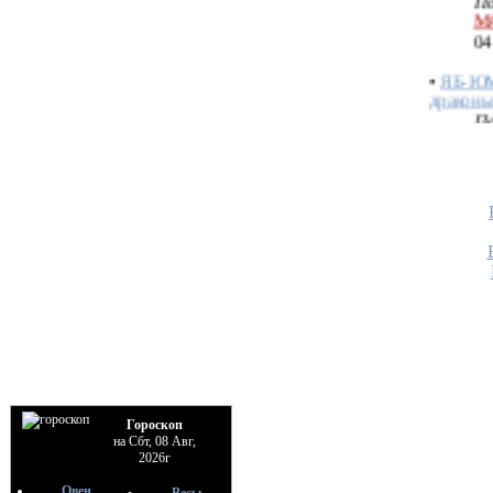
04
•
ЯБ-ЮМ
драконы
По
М
04
•
ТЕЛЕ
ГАНАЧА
ТАНТР
МАНЕР
По
М
04
•
ТЕЛЕ
По
М
04
•
ПОЛН
Гороскоп
Создани
на Сбт, 08 Авг,
По
2026г
М
Овен