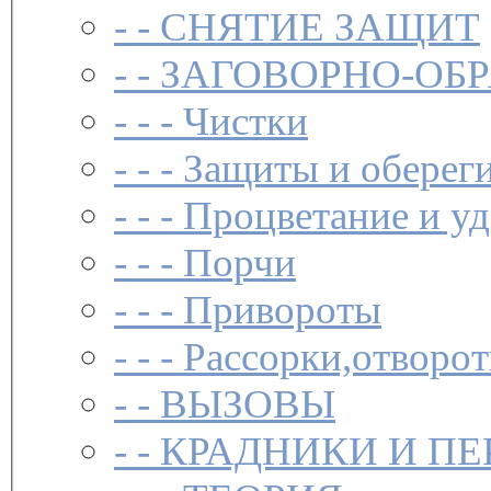
- -
СНЯТИЕ ЗАЩИТ
- -
ЗАГОВОР­НО-ОБ
- - -
Чистки­
- - -
Защиты и обереги
- - -
Процветание и уд
- - -
Порчи
- - -
Привороты
- - -
Рассорки,отворот
- -
ВЫЗОВЫ
- -
КРАДНИКИ И П