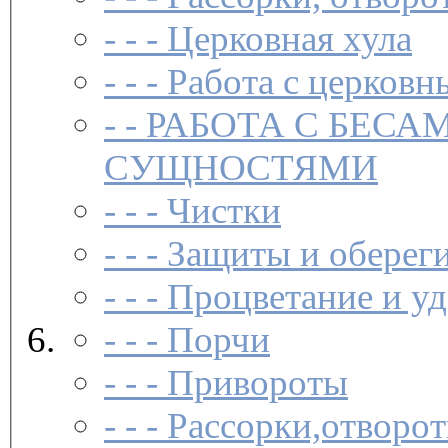
- - -
Церковная хула
- - -
Работа с церковн
- -
РАБОТА С БЕСА
СУЩНОСТЯМИ
- - -
Чистки­
- - -
Защиты и обереги
- - -
Процветание и уд
- - -
Порчи
- - -
Привороты
- - -
Рассорки,отворот