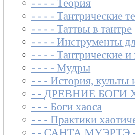
- - - -
Теория
- - - -
Тантрические т
- - - -
Таттвы в тантре
- - - -
Инструменты дл
- - - -
Тантрические и
- - - -
Мудры
- - -
История, культы 
- -
ДРЕВНИЕ БОГИ 
- - -
Боги хаоса
- - -
Практики хаотич
- -
САНТА МУЭРТЭ 