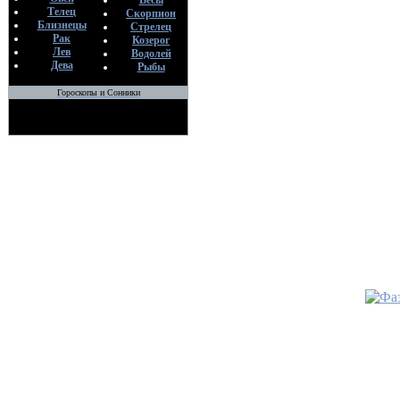
Весы
04
Телец
Скорпион
Близнецы
Стрелец
•
МАГИ
Рак
Козерог
ПРИЗЫ
Лев
Водолей
Дева
ГЕНИЯ
Рыбы
По
Гороскопы и Сонники
но
18
•