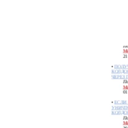
По
Ме
18
•
КОЛД
ТАТУИ
По
Ме
21
•
ПОЛУ
КОЛДО
ЧЕРЕЗ
По
Ме
01
•
ЕСЛИ
УНИЧ
КОЛДО
По
Ме
30
•
ОБРЯ