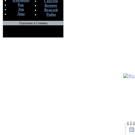
иконы
Близнецы
Стрелец
Рак
По
Козерог
Лев
Водолей
М
Дева
Рыбы
12
Гороскопы и Сонники
•
Если с
нож
По
М
12
•