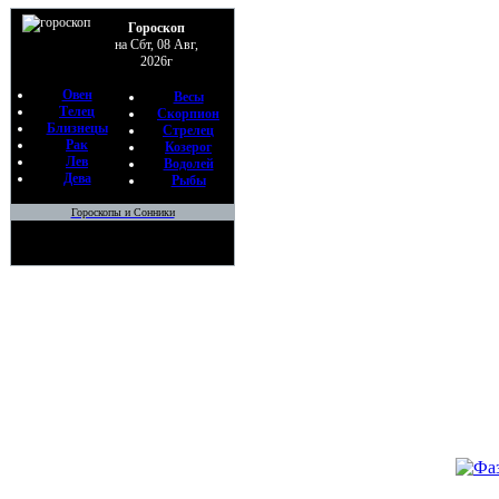
По
Хе
Гороскоп
на Сбт, 08 Авг,
09
2026г
•
Овен
Весы
Телец
Скорпион
Близнецы
Стрелец
Рак
Козерог
Лев
Водолей
Дева
Рыбы
Гороскопы и Сонники