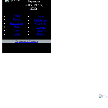
Гороскоп
23
на Вск, 09 Авг,
2026г
•
Колод
Овен
По
Весы
Телец
Скорпион
Ча
Близнецы
Стрелец
22
Рак
Козерог
Лев
Водолей
•
Враще
Дева
Рыбы
По
Гороскопы и Сонники
Ча
21
•