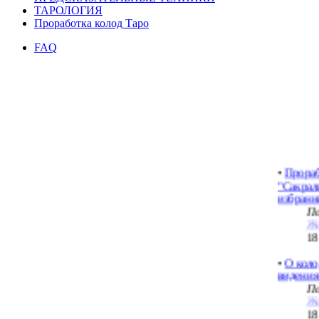
ТАРОЛОГИЯ
Проработка колод Таро
FAQ
Прорабо
или с че
картами
По
Sv
18
•
Прораб
"Сакрал
избранн
По
Ж
18
•
О коло
видения
По
Ж
18
•
Работа