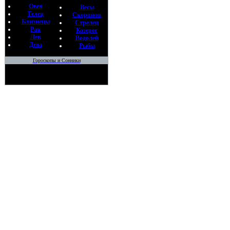
Овен
Весы
Телец
Скорпион
Близнецы
Стрелец
Рак
Козерог
Лев
Водолей
Дева
Рыбы
Гороскопы и Сонники