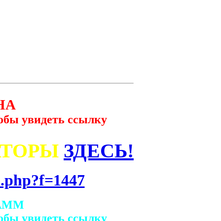
НА
обы увидеть ссылку
АТОРЫ
ЗДЕСЬ!
.php?f=1447
АММ
обы увидеть ссылку