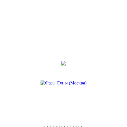
06 ноя 2015, 11:17
•
Быстрый метод
освобождения от страха
Последнее сообщение
Darinna
06 ноя 2015, 11:16
•
Практика ментального
очищения от гнева
Последнее сообщение
Darinna
06 ноя 2015, 11:15
•